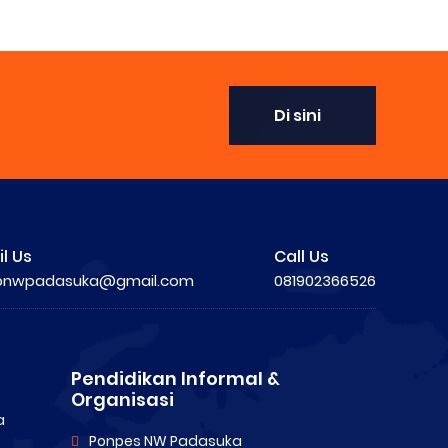
Di sini
l Us
Call Us
pnwpadasuka@gmail.com
081902366526
Pendidikan Informal &
Organisasi
a
Ponpes NW Padasuka