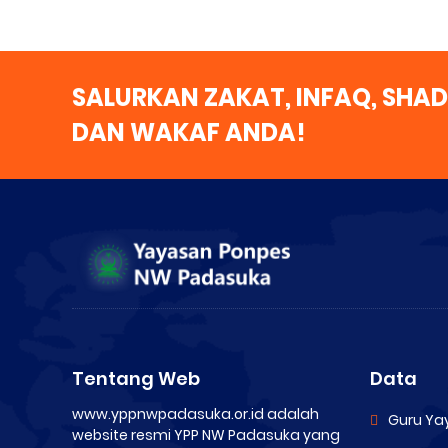
SALURKAN ZAKAT, INFAQ, SHA
DAN WAKAF ANDA!
Tentang Web
Data
www.yppnwpadasuka.or.id adalah
Guru Ya
website resmi YPP NW Padasuka yang