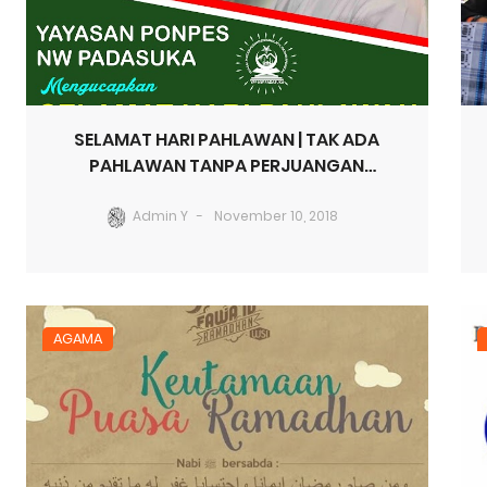
SELAMAT HARI PAHLAWAN | TAK ADA
PAHLAWAN TANPA PERJUANGAN
(Mengenal Sosok TGH. M Faidi
Muqaddam)
Admin Y
November 10, 2018
AGAMA