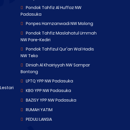
Pondok Tahfiz Al Huffaz NW
Padasuka
Ponpes Hamzanwadi NW Molong
Pondok Tahfiz Maslahatul Ummah
NW Pare-Kediri
Pondok Tahfizul Qur'an Wal Hadis
NW Teko
Diniah Al Khairiyyah NW Sampar
Bontong
LPTQ YPP NW Padasuka
estari
KBG YPP NW Padasuka
BAZISY YPP NW Padasuka
RUMAH YATIM
PEDULI LANSIA