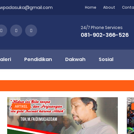
nwpadasuka@gmail.com
Home
About
Conta
24/7 Phone Services
081-902-366-526
aleri
Pendidikan
Dakwah
Sosial
ARTIKEL