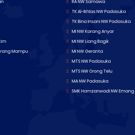
an
RA NW Samawa
TK Al-Ikhlas NW Padasuka
TK Bina Insani NW Padasuka
MI NW Karang Anyar
tim
MI NW Liang Bagik
urang Mampu
MI NW Geranta
MTS NW Padasuka
MTS NW Orong Telu
MA NW Padasuka
SMK Hamzanwadi NW Emang L