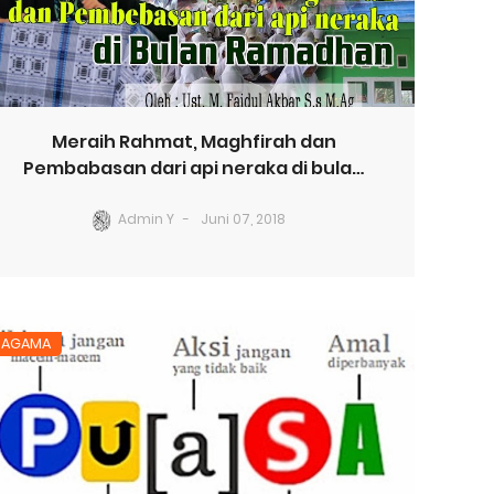
Meraih Rahmat, Maghfirah dan
Pembabasan dari api neraka di bulan
Ramandhan (Oleh: Ust. M. Faidul Akbar)
Admin Y
Juni 07, 2018
AGAMA