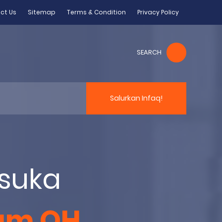
ct Us
Sitemap
Terms & Condition
Privacy Policy
SEARCH
Salurkan Infaq!
asuka
am QH.