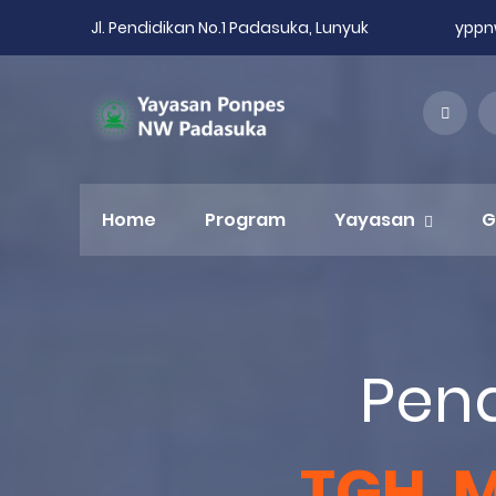
Jl. Pendidikan No.1 Padasuka, Lunyuk
ypp
Home
Program
Yayasan
G
Pend
TGH. 