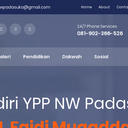
nwpadasuka@gmail.com
Home
About
Conta
24/7 Phone Services
081-902-366-526
aleri
Pendidikan
Dakwah
Sosial
iri YPP NW Pad
M. Faidi Muqadd